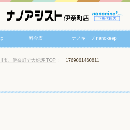
は
料金表
ナノキープ nanokeep
川市、伊奈町で大好評
TOP
1769061460811